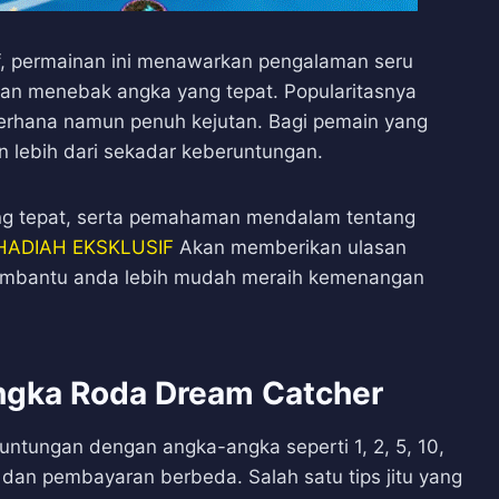
if, permainan ini menawarkan pengalaman seru
an menebak angka yang tepat. Popularitasnya
erhana namun penuh kejutan. Bagi pemain yang
n lebih dari sekadar keberuntungan.
ang tepat, serta pemahaman mendalam tentang
HADIAH EKSKLUSIF
Akan memberikan ulasan
membantu anda lebih mudah meraih kemenangan
Angka Roda Dream Catcher
ntungan dengan angka-angka seperti 1, 2, 5, 10,
dan pembayaran berbeda. Salah satu tips jitu yang