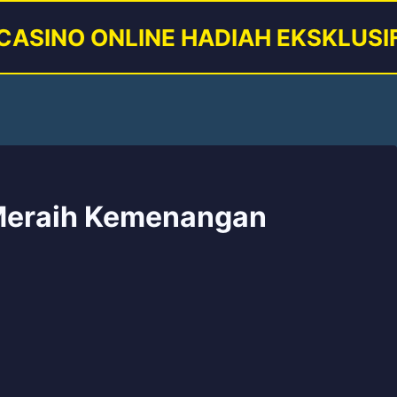
CASINO ONLINE HADIAH EKSKLUSI
 Meraih Kemenangan