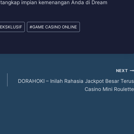
an tangkap impian kemenangan Anda di Dream
 EKSKLUSIF
#
GAME CASINO ONLINE
NEXT
DORAHOKI – Inilah Rahasia Jackpot Besar Terus
Casino Mini Roulette