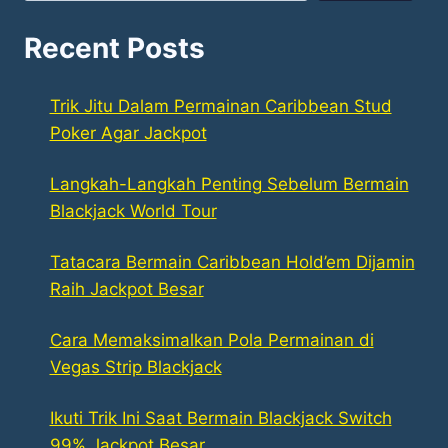
Recent Posts
Trik Jitu Dalam Permainan Caribbean Stud
Poker Agar Jackpot
Langkah-Langkah Penting Sebelum Bermain
Blackjack World Tour
Tatacara Bermain Caribbean Hold’em Dijamin
Raih Jackpot Besar
Cara Memaksimalkan Pola Permainan di
Vegas Strip Blackjack
Ikuti Trik Ini Saat Bermain Blackjack Switch
99% Jackpot Besar