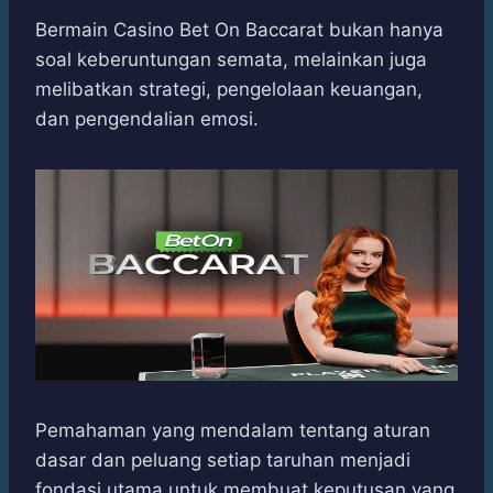
h
a
e
e
k
i
a
c
s
l
y
n
Bermain Casino Bet On Baccarat bukan hanya
t
e
s
e
p
e
soal keberuntungan semata, melainkan juga
s
b
e
g
e
melibatkan strategi, pengelolaan keuangan,
A
o
n
r
dan pengendalian emosi.
p
o
g
a
p
k
e
m
r
Pemahaman yang mendalam tentang aturan
dasar dan peluang setiap taruhan menjadi
fondasi utama untuk membuat keputusan yang