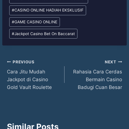
Tags:
#
CASINO ONLINE HADIAH EKSKLUSIF
#
GAME CASINO ONLINE
#
Jackpot Casino Bet On Baccarat
Post
PREVIOUS
NEXT
Cara Jitu Mudah
Rahasia Cara Cerdas
navigation
Jackpot di Casino
Bermain Casino
Gold Vault Roulette
Badugi Cuan Besar
Similar Posts