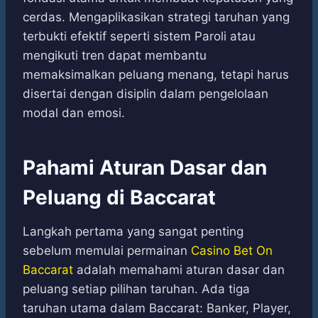
cerdas. Mengaplikasikan strategi taruhan yang
terbukti efektif seperti sistem Paroli atau
mengikuti tren dapat membantu
memaksimalkan peluang menang, tetapi harus
disertai dengan disiplin dalam pengelolaan
modal dan emosi.
Pahami Aturan Dasar dan
Peluang di Baccarat
Langkah pertama yang sangat penting
sebelum memulai permainan
Casino Bet On
Baccarat
adalah memahami aturan dasar dan
peluang setiap pilihan taruhan. Ada tiga
taruhan utama dalam Baccarat: Banker, Player,