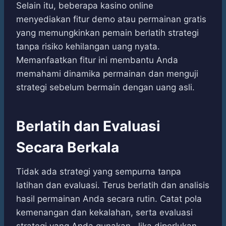
Selain itu, beberapa kasino online
menyediakan fitur demo atau permainan gratis
yang memungkinkan pemain berlatih strategi
tanpa risiko kehilangan uang nyata.
Memanfaatkan fitur ini membantu Anda
memahami dinamika permainan dan menguji
strategi sebelum bermain dengan uang asli.
Berlatih dan Evaluasi
Secara Berkala
Tidak ada strategi yang sempurna tanpa
latihan dan evaluasi. Terus berlatih dan analisis
hasil permainan Anda secara rutin. Catat pola
kemenangan dan kekalahan, serta evaluasi