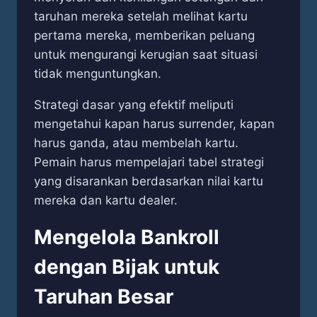
taruhan mereka setelah melihat kartu
pertama mereka, memberikan peluang
untuk mengurangi kerugian saat situasi
tidak menguntungkan.
Strategi dasar yang efektif meliputi
mengetahui kapan harus surrender, kapan
harus ganda, atau membelah kartu.
Pemain harus mempelajari tabel strategi
yang disarankan berdasarkan nilai kartu
mereka dan kartu dealer.
Mengelola Bankroll
dengan Bijak untuk
Taruhan Besar