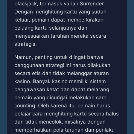
blackjack, termasuk varian Surrender.
Dengan menghitung kartu yang sudah
keluar, pemain dapat memperkirakan
peluang kartu selanjutnya dan
menyesuaikan taruhan mereka secara
strategis.
Namun, penting untuk diingat bahwa
penggunaan strategi ini harus dilakukan
secara etis dan tidak melanggar aturan
kasino. Banyak kasino memiliki sistem
pengawasan ketat dan dapat melarang
pemain yang dicurigai melakukan card
counting. Oleh karena itu, pemain harus
belajar cara menghitung kartu secara halus
dan tidak mencolok, misalnya dengan
memperhatikan pola taruhan dan perilaku