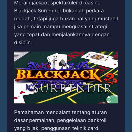
Meraih jackpot spektakuler di casino
Blackjack Surrender bukanlah perkara
mudah, tetapi juga bukan hal yang mustahil
jika pemain mampu menguasai strategi
yang tepat dan menjalankannya dengan
disiplin.
Pemahaman mendalam tentang aturan
dasar permainan, pengelolaan bankroll
yang bijak, penggunaan teknik card