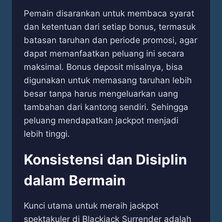
Pemain disarankan untuk membaca syarat
dan ketentuan dari setiap bonus, termasuk
batasan taruhan dan periode promosi, agar
dapat memanfaatkan peluang ini secara
maksimal. Bonus deposit misalnya, bisa
digunakan untuk memasang taruhan lebih
besar tanpa harus mengeluarkan uang
tambahan dari kantong sendiri. Sehingga
peluang mendapatkan jackpot menjadi
lebih tinggi.
Konsistensi dan Disiplin
dalam Bermain
Kunci utama untuk meraih jackpot
spektakuler di Blackjack Surrender adalah