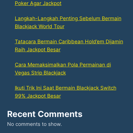
Poker Agar Jackpot
Langkah-Langkah Penting Sebelum Bermain
Blackjack World Tour
Tatacara Bermain Caribbean Hold’em Dijamin
Raih Jackpot Besar
Cara Memaksimalkan Pola Permainan di
Vegas Strip Blackjack
Ikuti Trik Ini Saat Bermain Blackjack Switch
99% Jackpot Besar
Recent Comments
No comments to show.