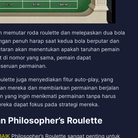
n memutar roda roulette dan melepaskan dua bola
gan penuh harap saat kedua bola berputar dan
 putaran akan menentukan apakah taruhan pemain
at di nomor yang sama, pemain dapat
seruan permainan.
ulette juga menyediakan fitur auto-play, yang
an mereka dan membiarkan permainan berjalan
ain yang ingin menikmati permainan tanpa harus
reka dapat fokus pada strategi mereka.
n Philosopher’s Roulette
BAIK
Philosopher’s Roulette sangat penting untuk