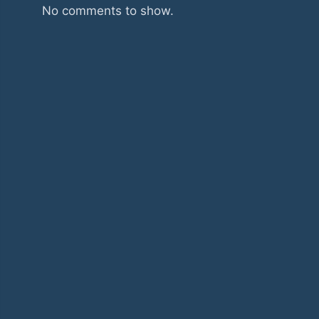
No comments to show.