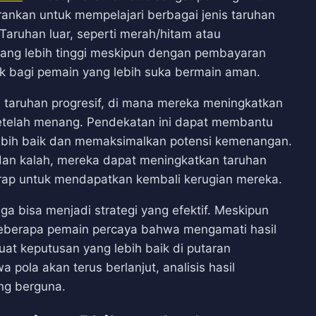
nkan untuk mempelajari berbagai jenis taruhan
aruhan luar, seperti merah/hitam atau
ang lebih tinggi meskipun dengan pembayaran
aik bagi pemain yang lebih suka bermain aman.
i taruhan progresif, di mana mereka meningkatkan
etelah menang. Pendekatan ini dapat membantu
ebih baik dan memaksimalkan potensi kemenangan.
 dan kalah, mereka dapat meningkatkan taruhan
arap untuk mendapatkan kembali kerugian mereka.
a bisa menjadi strategi yang efektif. Meskipun
beberapa pemain percaya bahwa mengamati hasil
 keputusan yang lebih baik di putaran
 pola akan terus berlanjut, analisis hasil
g berguna.