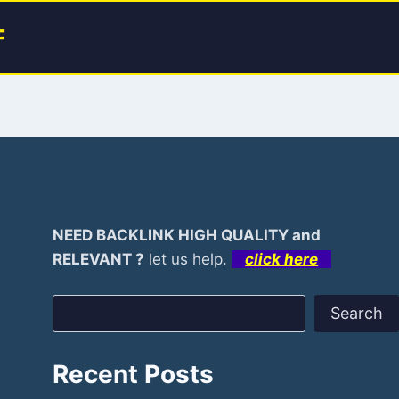
F
NEED BACKLINK HIGH QUALITY and
RELEVANT ?
let us help.
click here
Search
Search
Recent Posts