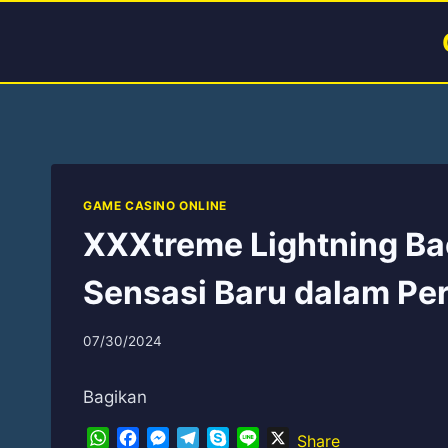
Skip
to
content
GAME CASINO ONLINE
XXXtreme Lightning Ba
Sensasi Baru dalam Pe
07/30/2024
Bagikan
W
F
M
T
S
L
X
Share