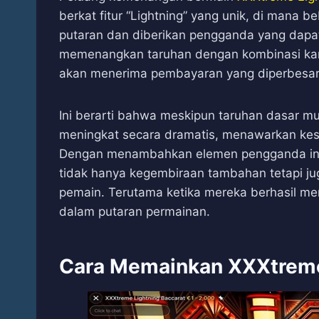
berkat fitur “Lightning” yang unik, di mana b
putaran dan diberikan pengganda yang dapat 
memenangkan taruhan dengan kombinasi kart
akan menerima pembayaran yang diperbesar
Ini berarti bahwa meskipun taruhan dasar m
meningkat secara dramatis, menawarkan kes
Dengan menambahkan elemen pengganda ini,
tidak hanya kegembiraan tambahan tetapi jug
pemain. Terutama ketika mereka berhasil me
dalam putaran permainan.
Cara Memainkan XXXtreme 