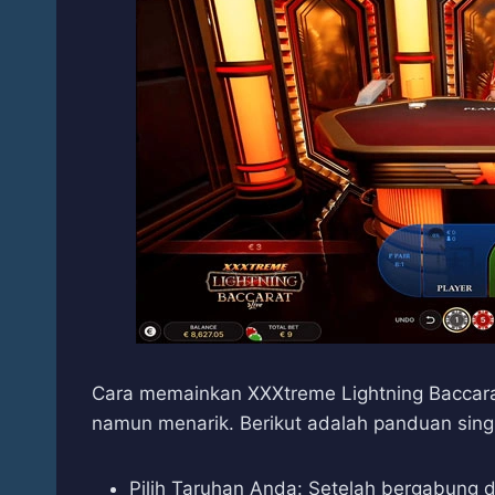
Cara memainkan XXXtreme Lightning Baccara
namun menarik. Berikut adalah panduan sing
Pilih Taruhan Anda: Setelah bergabung 