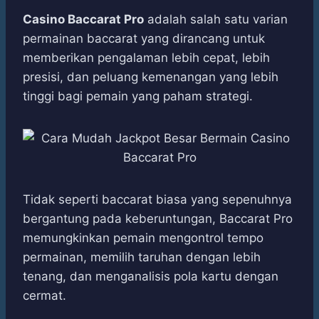
h
a
e
e
k
i
a
c
s
l
y
n
Casino Baccarat Pro
adalah salah satu varian
t
e
s
e
p
e
permainan baccarat yang dirancang untuk
s
b
e
g
e
memberikan pengalaman lebih cepat, lebih
A
o
n
r
presisi, dan peluang kemenangan yang lebih
p
o
g
a
tinggi bagi pemain yang paham strategi.
p
k
e
m
r
Tidak seperti baccarat biasa yang sepenuhnya
bergantung pada keberuntungan, Baccarat Pro
memungkinkan pemain mengontrol tempo
permainan, memilih taruhan dengan lebih
tenang, dan menganalisis pola kartu dengan
cermat.