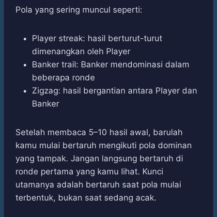
Pola yang sering muncul seperti:
Player streak: hasil berturut-turut
dimenangkan oleh Player
Banker trail: Banker mendominasi dalam
beberapa ronde
Zigzag: hasil bergantian antara Player dan
Banker
Setelah membaca 5–10 hasil awal, barulah
kamu mulai bertaruh mengikuti pola dominan
yang tampak. Jangan langsung bertaruh di
ronde pertama yang kamu lihat. Kunci
utamanya adalah bertaruh saat pola mulai
terbentuk, bukan saat sedang acak.