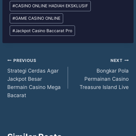
#
CASINO ONLINE HADIAH EKSKLUSIF
#
GAME CASINO ONLINE
#
Jackpot Casino Baccarat Pro
Post
PREVIOUS
NEXT
Strategi Cerdas Agar
Bongkar Pola
navigation
Jackpot Besar
Permainan Casino
Bermain Casino Mega
Treasure Island Live
Bacarat