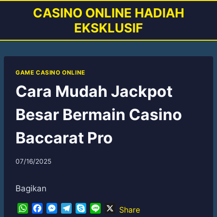
Skip
CASINO ONLINE HADIAH
to
EKSKLUSIF
content
GAME CASINO ONLINE
Cara Mudah Jackpot
Besar Bermain Casino
Baccarat Pro
07/16/2025
Bagikan
W
F
M
T
S
L
X
Share