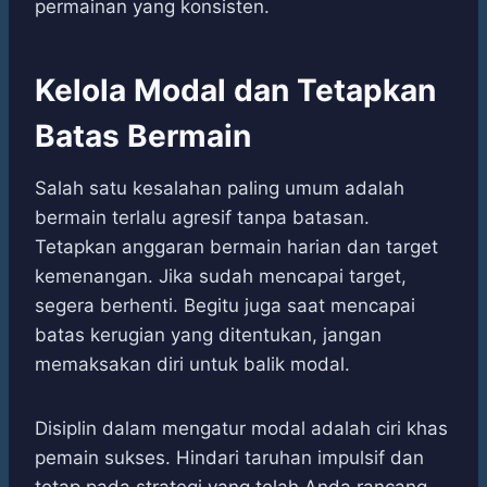
permainan yang konsisten.
Kelola Modal dan Tetapkan
Batas Bermain
Salah satu kesalahan paling umum adalah
bermain terlalu agresif tanpa batasan.
Tetapkan anggaran bermain harian dan target
kemenangan. Jika sudah mencapai target,
segera berhenti. Begitu juga saat mencapai
batas kerugian yang ditentukan, jangan
memaksakan diri untuk balik modal.
Disiplin dalam mengatur modal adalah ciri khas
pemain sukses. Hindari taruhan impulsif dan