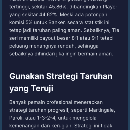
tertinggi, sekitar 45.86%, dibandingkan Player
yang sekitar 44.62%. Meski ada potongan
komisi 5% untuk Banker, secara statistik ini
tetap jadi taruhan paling aman. Sebaliknya, Tie
seri memiliki payout besar 8:1 atau 9:1 tetapi
peluang menangnya rendah, sehingga
sebaiknya dihindari jika ingin bermain aman.
Gunakan Strategi Taruhan
yang Teruji
Banyak pemain profesional menerapkan
strategi taruhan progresif, seperti Martingale,
Paroli, atau 1-3-2-4, untuk mengelola
kemenangan dan kerugian. Strategi ini tidak