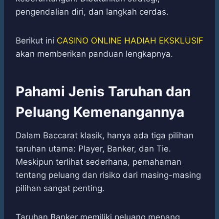
pengendalian diri, dan langkah cerdas.
Berikut ini
CASINO ONLINE HADIAH EKSKLUSIF
akan memberikan panduan lengkapnya.
Pahami Jenis Taruhan dan
Peluang Kemenangannya
Dalam Baccarat klasik, hanya ada tiga pilihan
taruhan utama: Player, Banker, dan Tie.
Meskipun terlihat sederhana, pemahaman
tentang peluang dan risiko dari masing-masing
pilihan sangat penting.
Taruhan Banker memiliki peluang menang