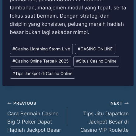
tambahan, manajemen modal yang tepat, serta
fokus saat bermain. Dengan strategi dan
disiplin yang konsisten, peluang meraih hadiah
besar bukan lagi sekadar mimpi.
Post
#
Casino Lightning Storm Live
#
CASINO ONLINE
Tags:
#
Casino Online Terbaik 2025
#
Situs Casino Online
#
Tips Jackpot di Casino Online
Post
PREVIOUS
NEXT
Cara Bermain Casino
Tips Jitu Dapatkan
navigation
Big O Poker Dapat
Jackpot Besar di
Hadiah Jackpot Besar
Casino VIP Roulette