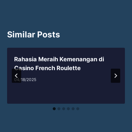
Similar Posts
Rahasia Meraih Kemenangan di
Casino French Roulette
04/18/2025