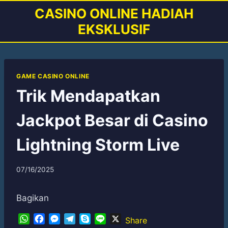
Skip
CASINO ONLINE HADIAH
to
EKSKLUSIF
content
GAME CASINO ONLINE
Trik Mendapatkan
Jackpot Besar di Casino
Lightning Storm Live
07/16/2025
Bagikan
W
F
M
T
S
L
X
Share