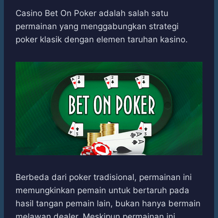
h
a
e
e
k
i
a
c
s
l
y
n
Casino Bet On Poker adalah salah satu
t
e
s
e
p
e
permainan yang menggabungkan strategi
s
b
e
g
e
poker klasik dengan elemen taruhan kasino.
A
o
n
r
p
o
g
a
p
k
e
m
r
Berbeda dari poker tradisional, permainan ini
memungkinkan pemain untuk bertaruh pada
hasil tangan pemain lain, bukan hanya bermain
melawan dealer. Meskipun permainan ini