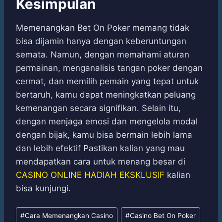
Kesimpulan
Memenangkan Bet On Poker memang tidak
bisa dijamin hanya dengan keberuntungan
semata. Namun, dengan memahami aturan
permainan, menganalisis tangan poker dengan
cermat, dan memilih pemain yang tepat untuk
bertaruh, kamu dapat meningkatkan peluang
kemenangan secara signifikan. Selain itu,
dengan menjaga emosi dan mengelola modal
dengan bijak, kamu bisa bermain lebih lama
dan lebih efektif Pastikan kalian yang mau
mendapatkan cara untuk menang besar di
CASINO ONLINE HADIAH EKSKLUSIF
kalian
bisa kunjungi.
Post
#
Cara Memenangkan Casino
#
Casino Bet On Poker