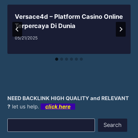
Versace4d – Platform Casino Online
Terpercaya Di Dunia
05/21/2025
NEED BACKLINK HIGH QUALITY and RELEVANT
?
let us help.
click here
Search
Search